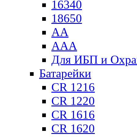
16340
18650
АА
ААА
Для ИБП и Охра
Батарейки
CR 1216
CR 1220
CR 1616
CR 1620