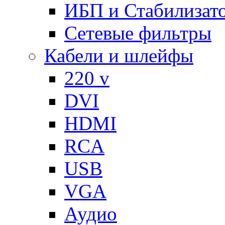
ИБП и Стабилизат
Сетевые фильтры
Кабели и шлейфы
220 v
DVI
HDMI
RCA
USB
VGA
Аудио