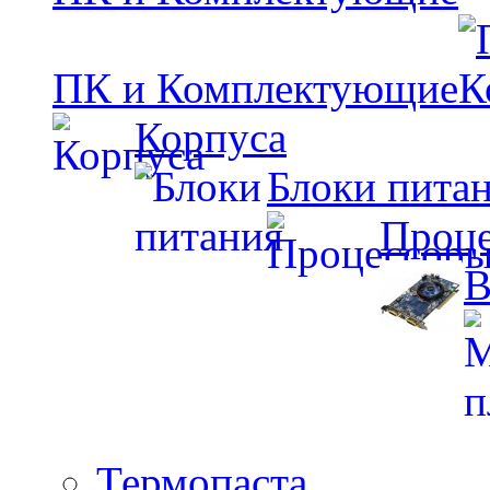
ПК и Комплектующие
Корпуса
Блоки пита
Проц
В
Термопаста