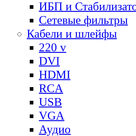
ИБП и Стабилизат
Сетевые фильтры
Кабели и шлейфы
220 v
DVI
HDMI
RCA
USB
VGA
Аудио