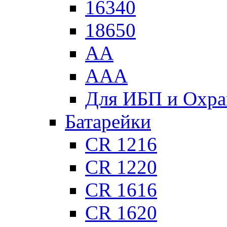
16340
18650
АА
ААА
Для ИБП и Охра
Батарейки
CR 1216
CR 1220
CR 1616
CR 1620