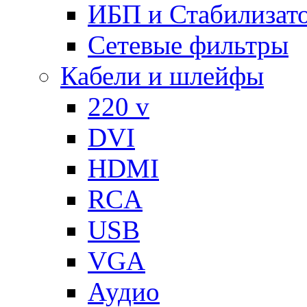
ИБП и Стабилизат
Сетевые фильтры
Кабели и шлейфы
220 v
DVI
HDMI
RCA
USB
VGA
Аудио