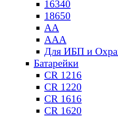
16340
18650
АА
ААА
Для ИБП и Охра
Батарейки
CR 1216
CR 1220
CR 1616
CR 1620