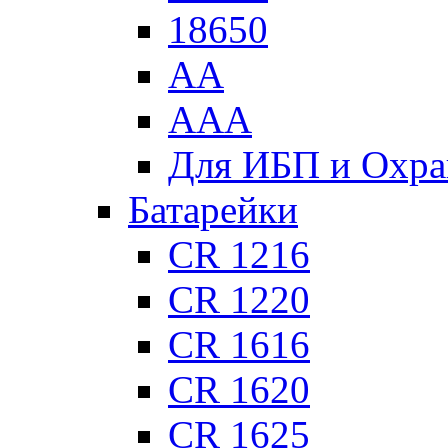
18650
АА
ААА
Для ИБП и Охра
Батарейки
CR 1216
CR 1220
CR 1616
CR 1620
CR 1625