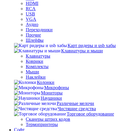
HDMI
RCA
USB
VGA
Аудио
Переходники
Прочие
Шлейфы
Карт ридеры и usb хабы
Клавиатуры и мыши
Клавиатуры
Коврики
Комплекты
Мыши
Наклейки
Колонки
Микрофоны
Мониторы
Наушники
Различные мелочи
Чистящие средства
Торговое оборудование
Сканеры штрих кодов
Термопринтеры
Софт