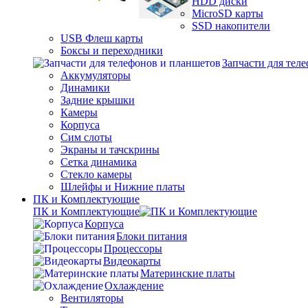
HDD диски
MicroSD карты
SSD накопители
USB Флеш карты
Боксы и переходники
Запчасти для тел
Аккумуляторы
Динамики
Задние крышки
Камеры
Корпуса
Сим слоты
Экраны и тачскрины
Сетка динамика
Стекло камеры
Шлейфы и Нижние платы
ПК и Комплектующие
ПК и Комплектующие
Корпуса
Блоки питания
Процессоры
Видеокарты
Материнские платы
Охлаждение
Вентиляторы