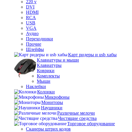
220 v
DVI
HDMI
RCA
USB
VGA
Аудио
Переходники
Прочие
Шлейфы
Карт ридеры и usb хабы
Клавиатуры и мыши
Клавиатуры
Коврики
Комплекты
Мыши
Наклейки
Колонки
Микрофоны
Мониторы
Наушники
Различные мелочи
Чистящие средства
Торговое оборудование
Сканеры штрих кодов