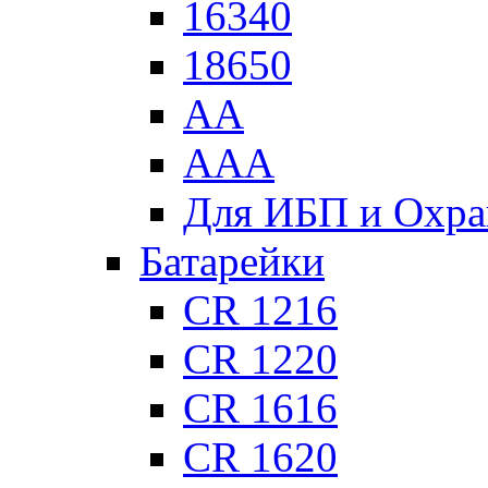
16340
18650
АА
ААА
Для ИБП и Охра
Батарейки
CR 1216
CR 1220
CR 1616
CR 1620