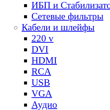
ИБП и Стабилизат
Сетевые фильтры
Кабели и шлейфы
220 v
DVI
HDMI
RCA
USB
VGA
Аудио