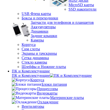
HDD диски
MicroSD карты
SSD накопители
USB Флеш карты
Боксы и переходники
Запчасти для телефонов и планшетов
Аккумуляторы
Динамики
Задние крышки
Камеры
Корпуса
Сим слоты
Экраны и тачскрины
Сетка динамика
Стекло камеры
Шлейфы и Нижние платы
ПК и Комплектующие
ПК и Комплектующие
Корпуса
Блоки питания
Процессоры
Видеокарты
Материнские платы
Охлаждение
Вентиляторы