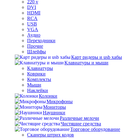
220 v
DVI
HDMI
RCA
USB
VGA
Аудио
Переходники
Прочие
Шлейфы
Карт ридеры и usb хабы
Клавиатуры и мыши
Клавиатуры
Коврики
Комплекты
Мыши
Наклейки
Колонки
Микрофоны
Мониторы
Наушники
Различные мелочи
Чистящие средства
Торговое оборудование
Сканеры штрих кодов