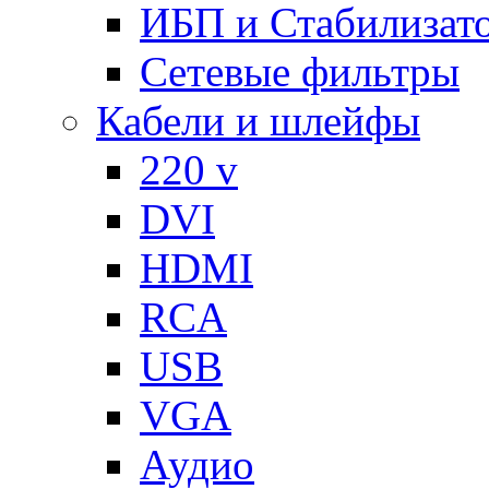
ИБП и Стабилизат
Сетевые фильтры
Кабели и шлейфы
220 v
DVI
HDMI
RCA
USB
VGA
Аудио