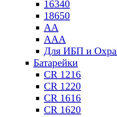
16340
18650
АА
ААА
Для ИБП и Охра
Батарейки
CR 1216
CR 1220
CR 1616
CR 1620