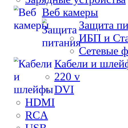
Веб камеры
Защита п
ИБП и Ст
Сетевые 
Кабели и шлей
220 v
DVI
HDMI
RCA
USB