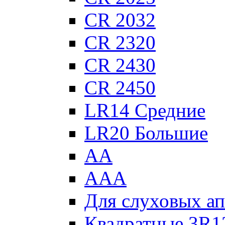
CR 2032
CR 2320
CR 2430
CR 2450
LR14 Средние
LR20 Большие
АА
ААА
Для слуховых ап
Квадратные 3R1