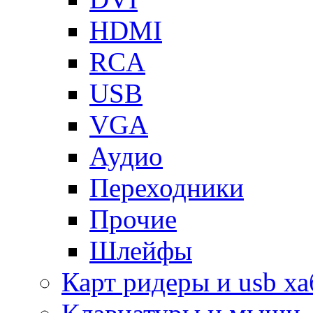
HDMI
RCA
USB
VGA
Аудио
Переходники
Прочие
Шлейфы
Карт ридеры и usb х