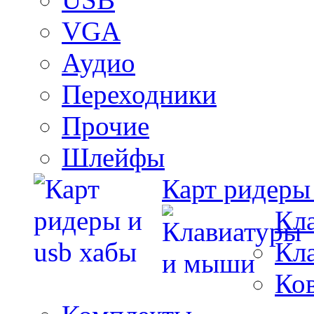
VGA
Аудио
Переходники
Прочие
Шлейфы
Карт ридеры
Кл
Кл
Ко