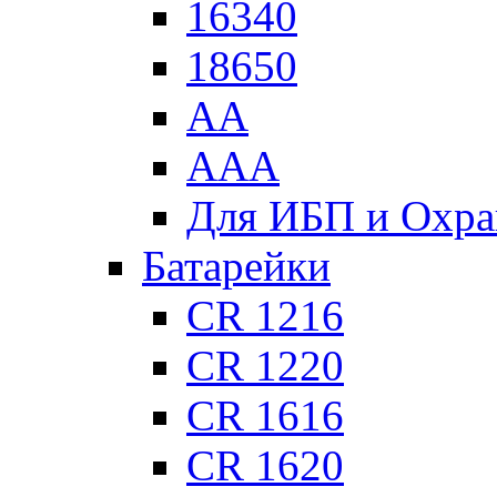
16340
18650
АА
ААА
Для ИБП и Охра
Батарейки
CR 1216
CR 1220
CR 1616
CR 1620