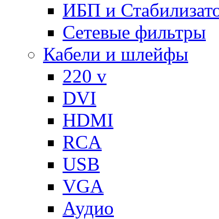
ИБП и Стабилизат
Сетевые фильтры
Кабели и шлейфы
220 v
DVI
HDMI
RCA
USB
VGA
Аудио